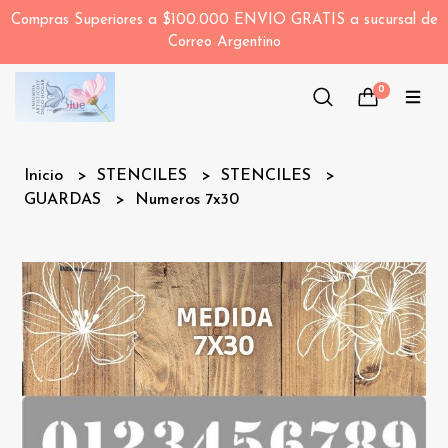
Compras Superiores a $100.000 ENVIO GRATIS a sucursal de
Correo Argentino
0
Inicio
STENCILES
STENCILES
GUARDAS
Numeros 7x30