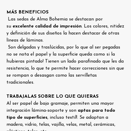
MÁS BENEFICIOS
Las sedas de Alma Bohemia se destacan por
su
excelente calidad de impresión
. Los colores, nitidez
y definición de sus diseños la hacen destacar de otras
líneas de láminas.
Son delgadas y traslúcidas, por lo que al ser pegadas
no se nota el papel y la superficie queda como si la
hubieras pintado! Tienen un lado parafinado que les da
resistencia, lo que te permite hacer correcciones ​sin que
se rompan o desasgan como las servilletas
tradicionales.
TRABAJALAS SOBRE LO QUE QUIERAS
Al ser papel de bajo gramaje, permiten una mayor
integración lámina-soporte y son
aptas para todo
tipo de superficies
, incluso textil!. Se adaptan a
madera, vidrio, telas, vajilla, velas, metal, cerámicas,