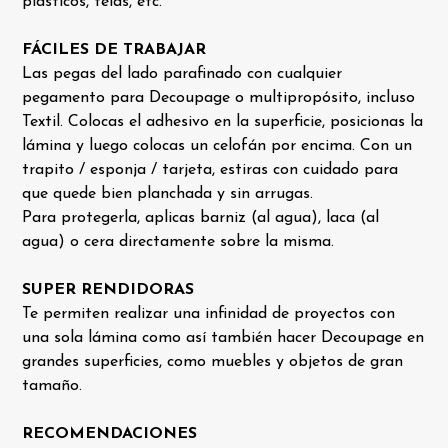
plásticos, telas, etc.
FÁCILES DE TRABAJAR
Las pegas del lado parafinado con cualquier
pegamento para Decoupage o multipropósito, incluso
Textil. Colocas el adhesivo en la superficie, posicionas la
lámina y luego colocas un celofán por encima. Con un
trapito / esponja / tarjeta, estiras con cuidado para
que quede bien planchada y sin arrugas.
Para protegerla, aplicas barniz (al agua), laca (al
agua) o cera directamente sobre la misma.
SUPER RENDIDORAS
Te permiten realizar una infinidad de proyectos con
una sola lámina como así también hacer Decoupage en
grandes superficies, como muebles y objetos de gran
tamaño.
RECOMENDACIONES