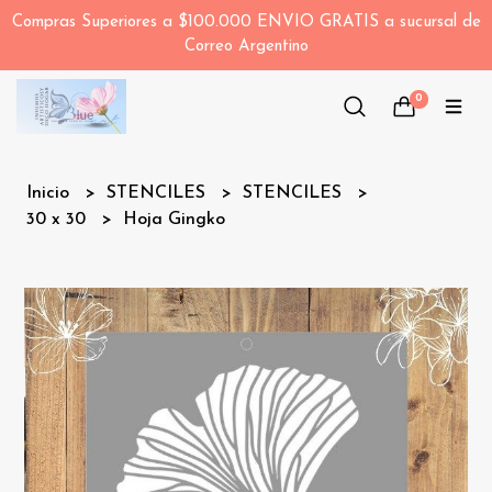
Compras Superiores a $100.000 ENVIO GRATIS a sucursal de
Correo Argentino
0
Inicio
STENCILES
STENCILES
30 x 30
Hoja Gingko