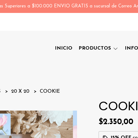
s Superiores a $100.000 ENVIO GRATIS a sucursal de Correo Ar
INICIO
PRODUCTOS
INF
S
20 X 20
COOKIE
COOKI
$2.350,00
15% OFF
c