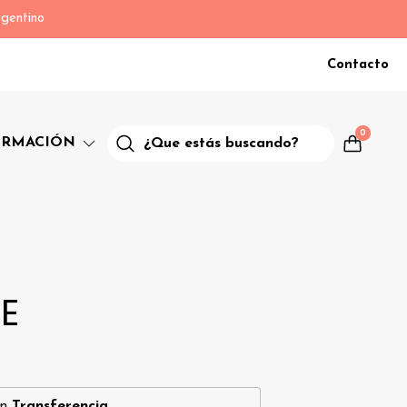
gentino
Contacto
0
ORMACIÓN
E
on
Transferencia