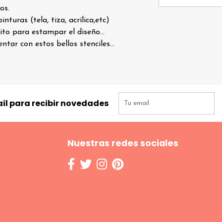
os.
turas (tela, tiza, acrílica,etc)
to para estampar el diseño...
tar con estos bellos stenciles...
il para recibir novedades
Nuestras redes sociales